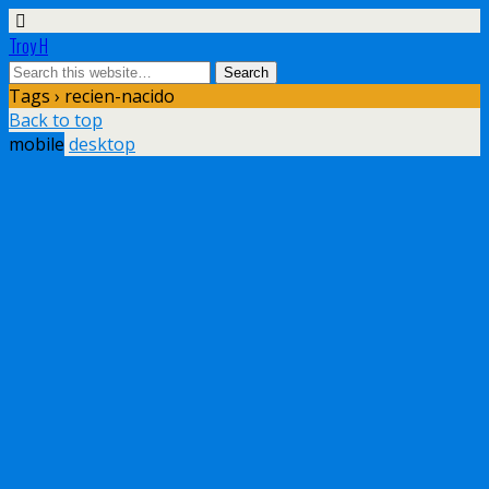
Troy H
Tags › recien-nacido
Back to top
mobile
desktop